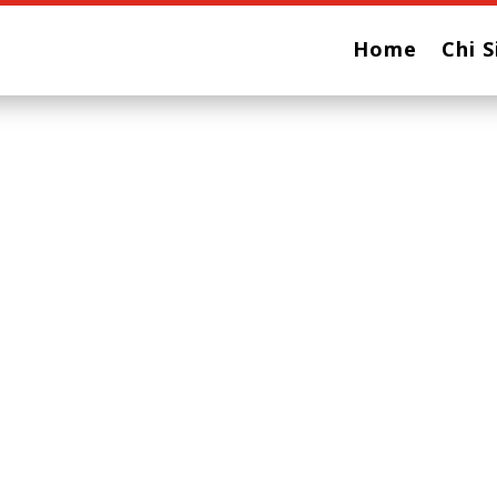
Home
Chi 
RASSEGNA MUSICALE
sto & Fausto Bec
SABATO 25 GENNAIO 2025
PRESENTAZ
ALBUM “Res