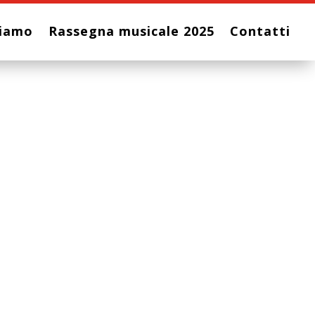
Siamo
Rassegna musicale 2025
Contatti
calossi
IONE DEL NUOVO
piro”