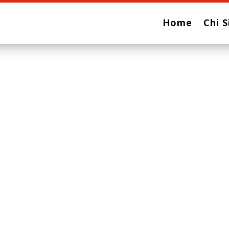
Home
Chi 
RASSEGNA MUSICALE
Antonio Stragaped
DOMENICA 06 APRILE 2025
Concerto pe
In Italia tra ,la fine dell’ 800