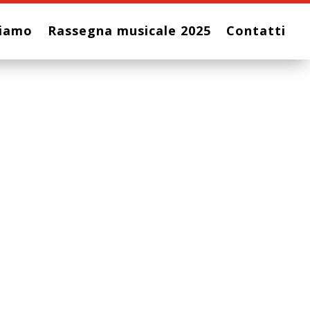
Siamo
Rassegna musicale 2025
Contatti
e
r chitarra sola
 e gli anni 30 del novecento, assistiamo ad un